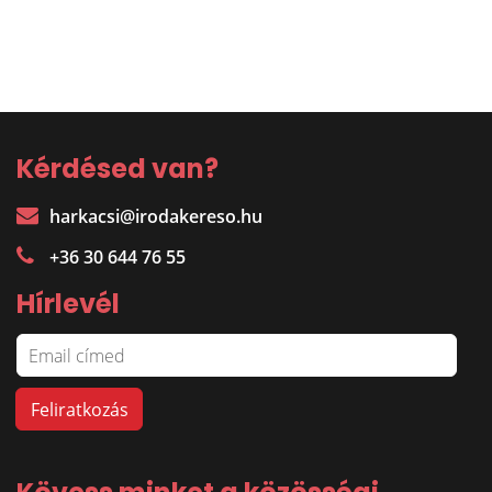
Kérdésed van?
harkacsi@irodakereso.hu
+36 30 644 76 55
Hírlevél