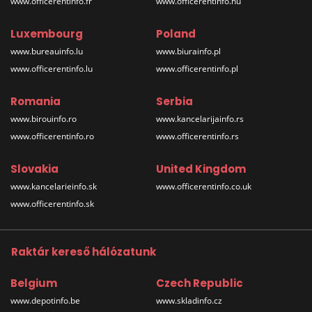
www.officerentinfo.fr
www.officerentinfo.hu
Luxembourg
Poland
www.bureauinfo.lu
www.biurainfo.pl
www.officerentinfo.lu
www.officerentinfo.pl
Romania
Serbia
www.birouinfo.ro
www.kancelarijainfo.rs
www.officerentinfo.ro
www.officerentinfo.rs
Slovakia
United Kingdom
www.kancelarieinfo.sk
www.officerentinfo.co.uk
www.officerentinfo.sk
Raktár kereső hálózatunk
Belgium
Czech Republic
www.depotinfo.be
www.skladinfo.cz