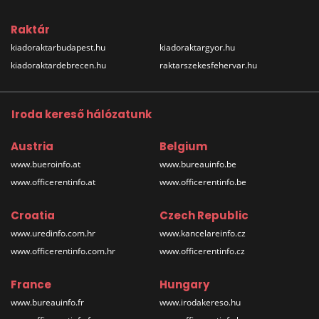
Raktár
kiadoraktarbudapest.hu
kiadoraktargyor.hu
kiadoraktardebrecen.hu
raktarszekesfehervar.hu
Iroda kereső hálózatunk
Austria
Belgium
www.bueroinfo.at
www.bureauinfo.be
www.officerentinfo.at
www.officerentinfo.be
Croatia
Czech Republic
www.uredinfo.com.hr
www.kancelareinfo.cz
www.officerentinfo.com.hr
www.officerentinfo.cz
France
Hungary
www.bureauinfo.fr
www.irodakereso.hu