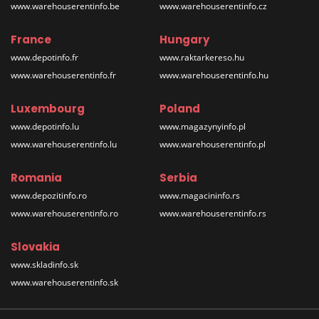
www.warehouserentinfo.be
www.warehouserentinfo.cz
France
Hungary
www.depotinfo.fr
www.raktarkereso.hu
www.warehouserentinfo.fr
www.warehouserentinfo.hu
Luxembourg
Poland
www.depotinfo.lu
www.magazynyinfo.pl
www.warehouserentinfo.lu
www.warehouserentinfo.pl
Romania
Serbia
www.depozitinfo.ro
www.magacininfo.rs
www.warehouserentinfo.ro
www.warehouserentinfo.rs
Slovakia
www.skladinfo.sk
www.warehouserentinfo.sk