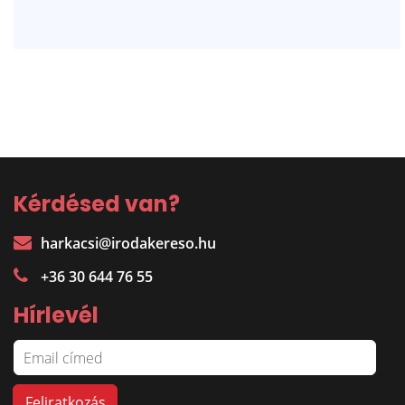
Kérdésed van?
harkacsi@irodakereso.hu
+36 30 644 76 55
Hírlevél