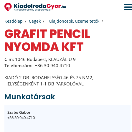
Navi
aktiv
Kezdőlap
Cégek
Tulajdonosok, üzemeltetők
GRAFIT PENCIL
NYOMDA KFT
Cím:
1046 Budapest, KLAUZÁL U 9
Telefonszám:
+36 30 940 4710
KIADÓ 2 DB IRODAHELYSÉG 46 ÉS 75 NM2,
HELYSÉGENKÉNT 1-1 DB PARKOLÓVAL
Munkatársak
Szabó Gábor
+36 30 940 4710