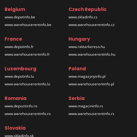
Belgium
Czech Republic
www.depotinfo.be
www.skladinfo.cz
www.warehouserentinfo.be
www.warehouserentinfo.cz
France
Hungary
www.depotinfo.fr
www.raktarkereso.hu
www.warehouserentinfo.fr
www.warehouserentinfo.hu
Luxembourg
Poland
www.depotinfo.lu
www.magazynyinfo.pl
www.warehouserentinfo.lu
www.warehouserentinfo.pl
Romania
Serbia
www.depozitinfo.ro
www.magacininfo.rs
www.warehouserentinfo.ro
www.warehouserentinfo.rs
Slovakia
www.skladinfo.sk