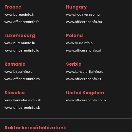
France
Hungary
www.bureauinfo.fr
www.irodakereso.hu
www.officerentinfo.fr
www.officerentinfo.hu
Luxembourg
Poland
www.bureauinfo.lu
www.biurainfo.pl
www.officerentinfo.lu
www.officerentinfo.pl
Romania
Serbia
www.birouinfo.ro
www.kancelarijainfo.rs
www.officerentinfo.ro
www.officerentinfo.rs
Slovakia
United Kingdom
www.kancelarieinfo.sk
www.officerentinfo.co.uk
www.officerentinfo.sk
Raktár kereső hálózatunk