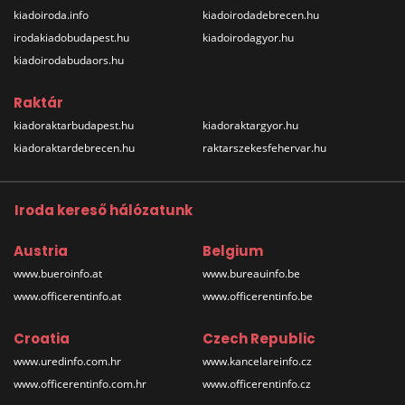
kiadoiroda.info
kiadoirodadebrecen.hu
irodakiadobudapest.hu
kiadoirodagyor.hu
kiadoirodabudaors.hu
Raktár
kiadoraktarbudapest.hu
kiadoraktargyor.hu
kiadoraktardebrecen.hu
raktarszekesfehervar.hu
Iroda kereső hálózatunk
Austria
Belgium
www.bueroinfo.at
www.bureauinfo.be
www.officerentinfo.at
www.officerentinfo.be
Croatia
Czech Republic
www.uredinfo.com.hr
www.kancelareinfo.cz
www.officerentinfo.com.hr
www.officerentinfo.cz