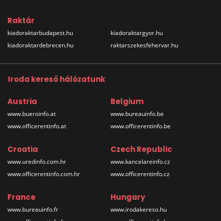
Raktár
kiadoraktarbudapest.hu
kiadoraktargyor.hu
kiadoraktardebrecen.hu
raktarszekesfehervar.hu
Iroda kereső hálózatunk
Austria
Belgium
www.bueroinfo.at
www.bureauinfo.be
www.officerentinfo.at
www.officerentinfo.be
Croatia
Czech Republic
www.uredinfo.com.hr
www.kancelareinfo.cz
www.officerentinfo.com.hr
www.officerentinfo.cz
France
Hungary
www.bureauinfo.fr
www.irodakereso.hu