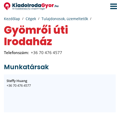
Navi
aktiv
Kezdőlap
Cégek
Tulajdonosok, üzemeltetők
Gyömrői úti
Irodaház
Telefonszám:
+36 70 476 4577
Munkatársak
Steffy Huang
+36 70 476 4577