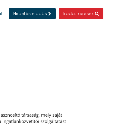
at
Hirdetésfeladás
Irodát keresek
hasznosító társaság, mely saját
a ingatlanközvetítői szolgáltatást