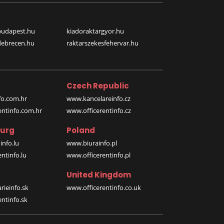
budapest.hu
kiadoraktargyor.hu
debrecen.hu
raktarszekesfehervar.hu
Czech Republic
o.com.hr
www.kancelareinfo.cz
entinfo.com.hr
www.officerentinfo.cz
urg
Poland
nfo.lu
www.biurainfo.pl
ntinfo.lu
www.officerentinfo.pl
United Kingdom
rieinfo.sk
www.officerentinfo.co.uk
ntinfo.sk