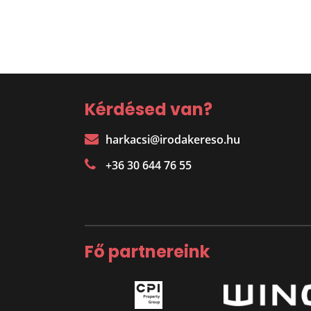
Kérdésed van?
harkacsi@irodakereso.hu
+36 30 644 76 55
Fő partnereink