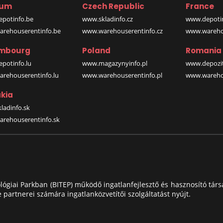
ium
Czech Republic
France
potinfo.be
www.skladinfo.cz
www.depotin
rehouserentinfo.be
www.warehouserentinfo.cz
www.warehou
mbourg
Poland
Romania
potinfo.lu
www.magazynyinfo.pl
www.depozit
rehouserentinfo.lu
www.warehouserentinfo.pl
www.warehou
kia
ladinfo.sk
rehouserentinfo.sk
ológiai Parkban (BITEP) működő ingatlanfejlesztő és hasznosító társ
ve partnerei számára ingatlanközvetítői szolgáltatást nyújt.