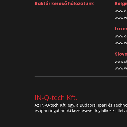
Raktár kereső hálózatunk
Belg
www.de
www.wa
Luxe
www.de
www.wa
Slova
www.sk
www.wa
IN-Q-tech Kft.
Az IN-Q-tech Kft. egy, a Budaörsi Ipari és Techn
és ipari ingatlanok) kezelésével foglalkozik, illet