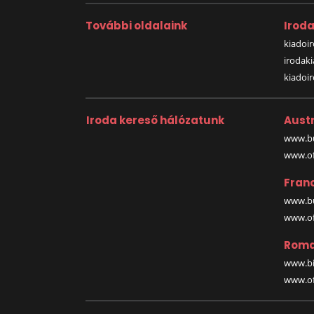
További oldalaink
Irod
kiadoir
irodak
kiadoi
Iroda kereső hálózatunk
Austr
www.bu
www.off
Fran
www.bu
www.off
Roma
www.bi
www.off