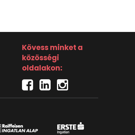
Kövess minket a
közösségi
oldalakon: