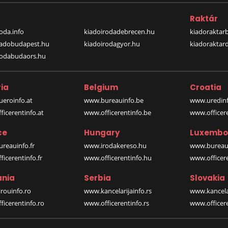
a
Raktár
oda.info
kiadoirodadebrecen.hu
kiadoraktar
iadobudapest.hu
kiadoirodagyor.hu
kiadoraktar
rodabudaors.hu
ia
Belgium
Croatia
eroinfo.at
www.bureauinfo.be
www.uredinf
icerentinfo.at
www.officerentinfo.be
www.officer
ce
Hungary
Luxembo
reauinfo.fr
www.irodakereso.hu
www.bureaui
icerentinfo.fr
www.officerentinfo.hu
www.officere
nia
Serbia
Slovakia
rouinfo.ro
www.kancelarijainfo.rs
www.kancela
icerentinfo.ro
www.officerentinfo.rs
www.officere