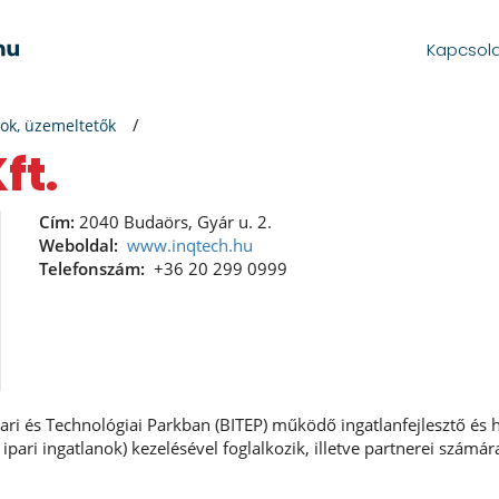
Kapcsol
ok, üzemeltetők
ft.
Cím:
2040 Budaörs, Gyár u. 2.
Weboldal:
www.inqtech.hu
Telefonszám:
+36 20 299 0999
pari és Technológiai Parkban (BITEP) működő ingatlanfejlesztő és 
ipari ingatlanok) kezelésével foglalkozik, illetve partnerei számár