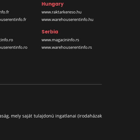
Hungary
fo.fr
www.raktarkereso.hu
serentinfo.fr
www.warehouserentinfo.hu
Serbia
info.ro
www.magacininfo.rs
serentinfo.ro
www.warehouserentinfo.rs
aság, mely saját tulajdonú ingatlanai (irodaházak