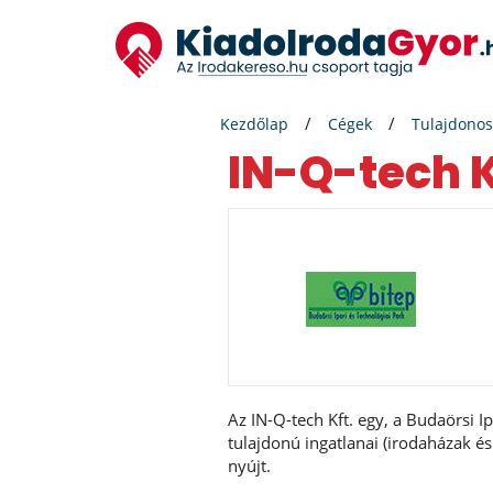
Kezdőlap
Cégek
Tulajdonos
IN-Q-tech K
Az IN-Q-tech Kft. egy, a Budaörsi I
tulajdonú ingatlanai (irodaházak és 
nyújt.