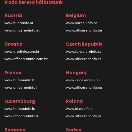
Iroda kereső hálózatunk
Austria
Belgium
www.bueroinfo.at
www.bureauinfo.be
www.officerentinfo.at
www.officerentinfo.be
Croatia
Czech Republic
www.uredinfo.com.hr
www.kancelareinfo.cz
www.officerentinfo.com.hr
www.officerentinfo.cz
France
Hungary
www.bureauinfo.fr
www.irodakereso.hu
www.officerentinfo.fr
www.officerentinfo.hu
Luxembourg
Poland
www.bureauinfo.lu
www.biurainfo.pl
www.officerentinfo.lu
www.officerentinfo.pl
Romania
Serbia