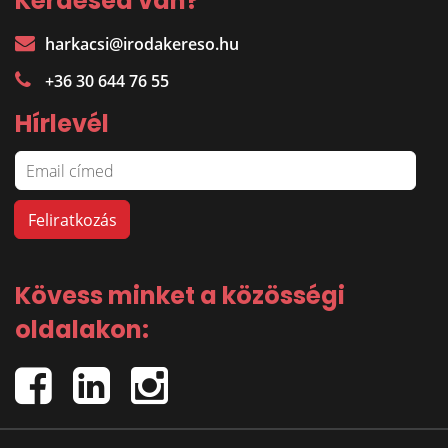
Kérdésed van?
harkacsi@irodakereso.hu
+36 30 644 76 55
Hírlevél
Kövess minket a közösségi
oldalakon: