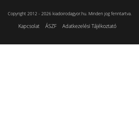
Copyright 2012 - 2026 kiadoirodagyor.hu. Minden jog fenntartva.
Kapcsolat
ÁSZF
Adatkezelési Tájékoztató