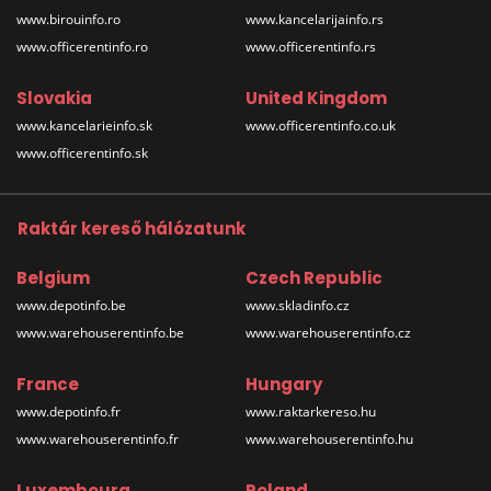
www.birouinfo.ro
www.kancelarijainfo.rs
www.officerentinfo.ro
www.officerentinfo.rs
Slovakia
United Kingdom
www.kancelarieinfo.sk
www.officerentinfo.co.uk
www.officerentinfo.sk
Raktár kereső hálózatunk
Belgium
Czech Republic
www.depotinfo.be
www.skladinfo.cz
www.warehouserentinfo.be
www.warehouserentinfo.cz
France
Hungary
www.depotinfo.fr
www.raktarkereso.hu
www.warehouserentinfo.fr
www.warehouserentinfo.hu
Luxembourg
Poland