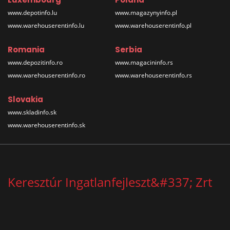
www.depotinfo.lu
www.magazynyinfo.pl
www.warehouserentinfo.lu
www.warehouserentinfo.pl
Romania
Serbia
www.depozitinfo.ro
www.magacininfo.rs
www.warehouserentinfo.ro
www.warehouserentinfo.rs
Slovakia
www.skladinfo.sk
www.warehouserentinfo.sk
Keresztúr Ingatlanfejleszt&#337; Zrt