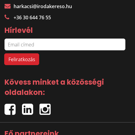
harkacsi@irodakereso.hu
+36 30 644 76 55
Hírlevél
Kövess minket a közösségi
oldalakon:
Fő partnereink