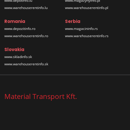
www.depotinfo.lu
www.magazynyinfo.pl
www.warehouserentinfo.lu
www.warehouserentinfo.pl
Romania
Serbia
www.depozitinfo.ro
www.magacininfo.rs
www.warehouserentinfo.ro
www.warehouserentinfo.rs
Slovakia
www.skladinfo.sk
www.warehouserentinfo.sk
Material Transport Kft.