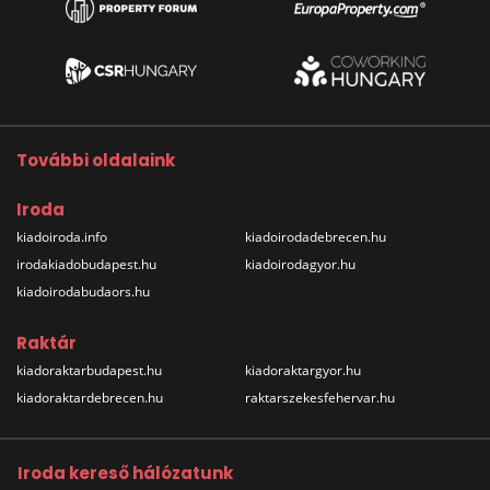
További oldalaink
Iroda
kiadoiroda.info
kiadoirodadebrecen.hu
irodakiadobudapest.hu
kiadoirodagyor.hu
kiadoirodabudaors.hu
Raktár
kiadoraktarbudapest.hu
kiadoraktargyor.hu
kiadoraktardebrecen.hu
raktarszekesfehervar.hu
Iroda kereső hálózatunk