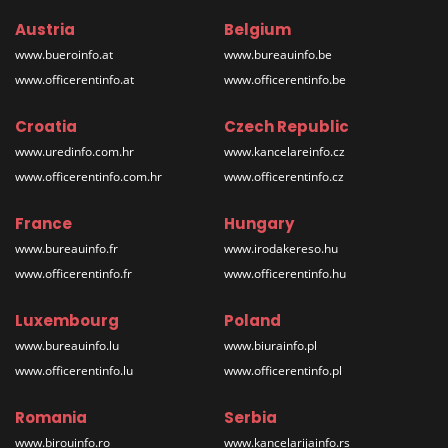
Austria
Belgium
www.bueroinfo.at
www.bureauinfo.be
www.officerentinfo.at
www.officerentinfo.be
Croatia
Czech Republic
www.uredinfo.com.hr
www.kancelareinfo.cz
www.officerentinfo.com.hr
www.officerentinfo.cz
France
Hungary
www.bureauinfo.fr
www.irodakereso.hu
www.officerentinfo.fr
www.officerentinfo.hu
Luxembourg
Poland
www.bureauinfo.lu
www.biurainfo.pl
www.officerentinfo.lu
www.officerentinfo.pl
Romania
Serbia
www.birouinfo.ro
www.kancelarijainfo.rs