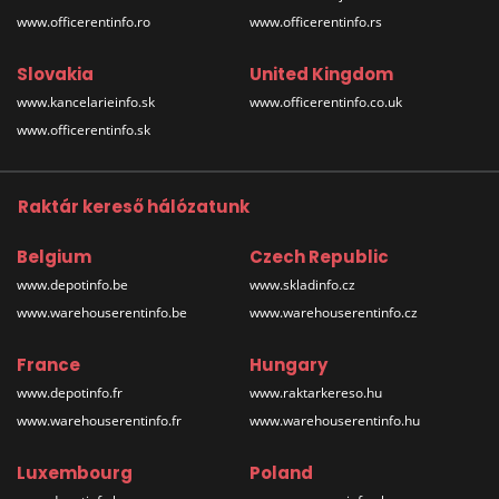
www.officerentinfo.ro
www.officerentinfo.rs
Slovakia
United Kingdom
www.kancelarieinfo.sk
www.officerentinfo.co.uk
www.officerentinfo.sk
Raktár kereső hálózatunk
Belgium
Czech Republic
www.depotinfo.be
www.skladinfo.cz
www.warehouserentinfo.be
www.warehouserentinfo.cz
France
Hungary
www.depotinfo.fr
www.raktarkereso.hu
www.warehouserentinfo.fr
www.warehouserentinfo.hu
Luxembourg
Poland