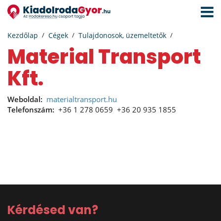
Navigá
aktivál
Kezdőlap
Cégek
Tulajdonosok, üzemeltetők
Material Transport
Kft.
Weboldal:
materialtransport.hu
Telefonszám:
+36 1 278 0659
+36 20 935 1855
Kérdésed van?