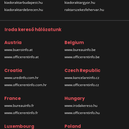
kiadoraktarbudapest.hu
kiadoraktargyor.hu
kiadoraktardebrecen.hu
raktarszekesfehervar.hu
Iroda kereső hálózatunk
Austria
Belgium
www.bueroinfo.at
www.bureauinfo.be
www.officerentinfo.at
www.officerentinfo.be
Croatia
Czech Republic
www.uredinfo.com.hr
www.kancelareinfo.cz
www.officerentinfo.com.hr
www.officerentinfo.cz
France
Hungary
www.bureauinfo.fr
www.irodakereso.hu
www.officerentinfo.fr
www.officerentinfo.hu
Luxembourg
Poland