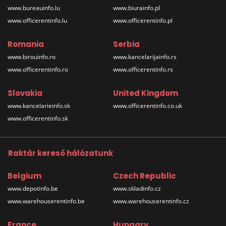
www.bureauinfo.lu
www.biurainfo.pl
www.officerentinfo.lu
www.officerentinfo.pl
Romania
Serbia
www.birouinfo.ro
www.kancelarijainfo.rs
www.officerentinfo.ro
www.officerentinfo.rs
Slovakia
United Kingdom
www.kancelarieinfo.sk
www.officerentinfo.co.uk
www.officerentinfo.sk
Raktár kereső hálózatunk
Belgium
Czech Republic
www.depotinfo.be
www.skladinfo.cz
www.warehouserentinfo.be
www.warehouserentinfo.cz
France
Hungary