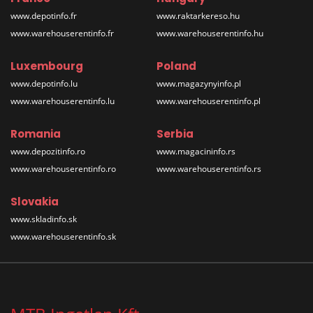
www.depotinfo.fr
www.raktarkereso.hu
www.warehouserentinfo.fr
www.warehouserentinfo.hu
Luxembourg
Poland
www.depotinfo.lu
www.magazynyinfo.pl
www.warehouserentinfo.lu
www.warehouserentinfo.pl
Romania
Serbia
www.depozitinfo.ro
www.magacininfo.rs
www.warehouserentinfo.ro
www.warehouserentinfo.rs
Slovakia
www.skladinfo.sk
www.warehouserentinfo.sk