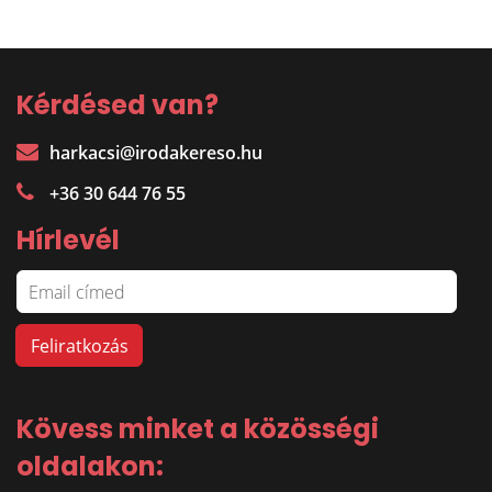
Kérdésed van?
harkacsi@irodakereso.hu
+36 30 644 76 55
Hírlevél
Kövess minket a közösségi
oldalakon: