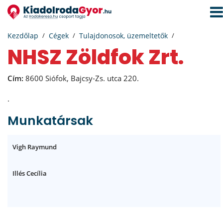
Navi
aktiv
Kezdőlap
Cégek
Tulajdonosok, üzemeltetők
NHSZ Zöldfok Zrt.
Cím:
8600 Siófok, Bajcsy-Zs. utca 220.
.
Munkatársak
Vigh Raymund
Illés Cecília