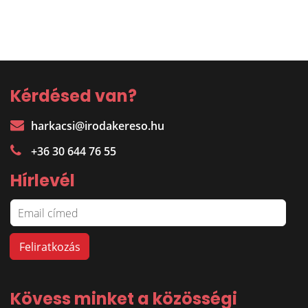
Kérdésed van?
harkacsi@irodakereso.hu
+36 30 644 76 55
Hírlevél
Kövess minket a közösségi