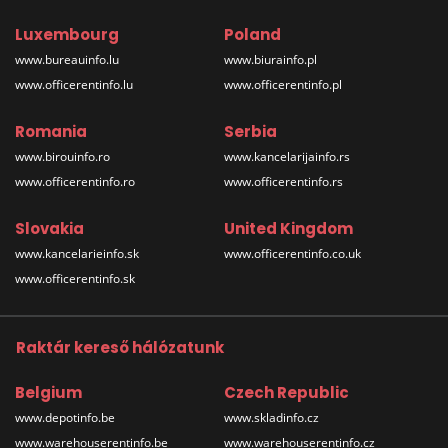
Luxembourg
Poland
www.bureauinfo.lu
www.biurainfo.pl
www.officerentinfo.lu
www.officerentinfo.pl
Romania
Serbia
www.birouinfo.ro
www.kancelarijainfo.rs
www.officerentinfo.ro
www.officerentinfo.rs
Slovakia
United Kingdom
www.kancelarieinfo.sk
www.officerentinfo.co.uk
www.officerentinfo.sk
Raktár kereső hálózatunk
Belgium
Czech Republic
www.depotinfo.be
www.skladinfo.cz
www.warehouserentinfo.be
www.warehouserentinfo.cz