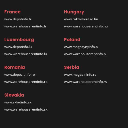
France
Hungary
www.depotinfo.fr
www.raktarkereso.hu
www.warehouserentinfo.fr
www.warehouserentinfo.hu
Luxembourg
Poland
www.depotinfo.lu
www.magazynyinfo.pl
www.warehouserentinfo.lu
www.warehouserentinfo.pl
Romania
Serbia
www.depozitinfo.ro
www.magacininfo.rs
www.warehouserentinfo.ro
www.warehouserentinfo.rs
Slovakia
www.skladinfo.sk
www.warehouserentinfo.sk