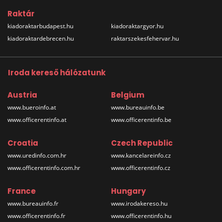
Raktár
kiadoraktarbudapest.hu
kiadoraktargyor.hu
kiadoraktardebrecen.hu
raktarszekesfehervar.hu
Iroda kereső hálózatunk
Austria
Belgium
www.bueroinfo.at
www.bureauinfo.be
www.officerentinfo.at
www.officerentinfo.be
Croatia
Czech Republic
www.uredinfo.com.hr
www.kancelareinfo.cz
www.officerentinfo.com.hr
www.officerentinfo.cz
France
Hungary
www.bureauinfo.fr
www.irodakereso.hu
www.officerentinfo.fr
www.officerentinfo.hu