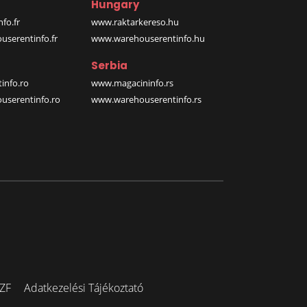
Hungary
fo.fr
www.raktarkereso.hu
serentinfo.fr
www.warehouserentinfo.hu
Serbia
info.ro
www.magacininfo.rs
serentinfo.ro
www.warehouserentinfo.rs
ZF
Adatkezelési Tájékoztató