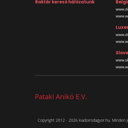
Raktár kereső hálózatunk
Belg
www.de
www.wa
Luxe
www.de
www.wa
Slova
www.sk
www.wa
Pataki Anikó E.V.
Copyright 2012 - 2026 kiadoirodagyor.hu. Minden j