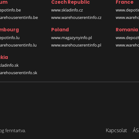
ium
Czech Republic
France
potinfo.be
www.skladinfo.cz
www.depotin
rehouserentinfo.be
www.warehouserentinfo.cz
www.warehou
mbourg
Poland
Romania
potinfo.lu
www.magazynyinfo.pl
www.depozit
rehouserentinfo.lu
www.warehouserentinfo.pl
www.warehou
kia
ladinfo.sk
rehouserentinfo.sk
Kapcsolat
ÁS
og fenntartva.