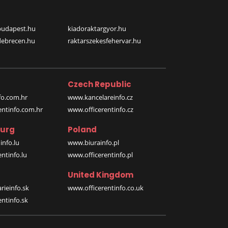
budapest.hu
kiadoraktargyor.hu
debrecen.hu
raktarszekesfehervar.hu
Czech Republic
o.com.hr
www.kancelareinfo.cz
entinfo.com.hr
www.officerentinfo.cz
urg
Poland
nfo.lu
www.biurainfo.pl
ntinfo.lu
www.officerentinfo.pl
United Kingdom
rieinfo.sk
www.officerentinfo.co.uk
ntinfo.sk