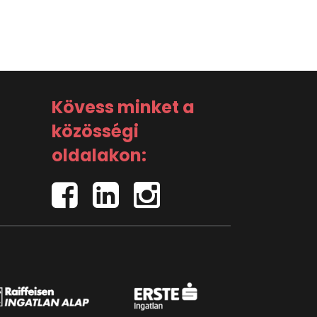
Kövess minket a
közösségi
oldalakon: