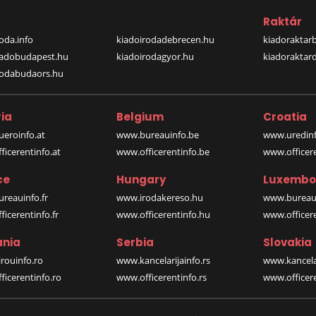
a
Raktár
oda.info
kiadoirodadebrecen.hu
kiadoraktar
iadobudapest.hu
kiadoirodagyor.hu
kiadoraktar
rodabudaors.hu
ia
Belgium
Croatia
eroinfo.at
www.bureauinfo.be
www.uredinf
icerentinfo.at
www.officerentinfo.be
www.officer
ce
Hungary
Luxembo
reauinfo.fr
www.irodakereso.hu
www.bureaui
icerentinfo.fr
www.officerentinfo.hu
www.officere
nia
Serbia
Slovakia
rouinfo.ro
www.kancelarijainfo.rs
www.kancela
icerentinfo.ro
www.officerentinfo.rs
www.officere