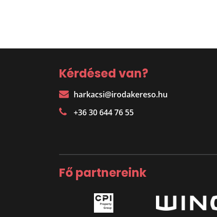
Kérdésed van?
harkacsi@irodakereso.hu
+36 30 644 76 55
Fő partnereink