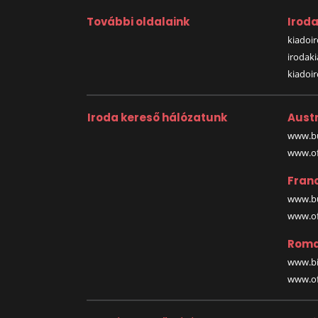
További oldalaink
Irod
kiadoir
irodak
kiadoi
Iroda kereső hálózatunk
Austr
www.bu
www.off
Fran
www.bu
www.off
Roma
www.bi
www.off