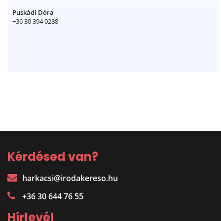
Puskádi Dóra
+36 30 394 0288
Kérdésed van?
harkacsi@irodakereso.hu
+36 30 644 76 55
Hírlevél