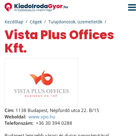
Navi
aktiv
Kezdőlap
Cégek
Tulajdonosok, üzemeltetők
Vista Plus Offices
Kft.
Cím:
1138 Budapest, Népfürdő utca 22. B/15
Weboldal:
www.vpo.hu
Telefonszám:
+36 30 394 0288
Budapest legszebb városi és dunai panorámájával