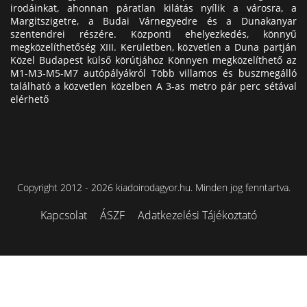
irodáinkat, ahonnan páratlan kilátás nyílik a városra, a
Margitszigetre, a Budai Várnegyedre és a Dunakanyar
szentendrei részére. Központi ehelyezkedés, könnyű
megközelíthetőség XIII. Kerületben, közvetlen a Duna partján
Közel Budapest külső körútjához Könnyen megközelíthető az
M1-M3-M5-M7 autópályákról Több villamos és buszmegálló
található a közvetlen közelben A 3-as metro pár perc sétával
elérhető
Copyright 2012 - 2026 kiadoirodagyor.hu. Minden jog fenntartva.
Kapcsolat
ÁSZF
Adatkezelési Tájékoztató