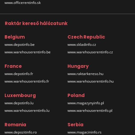
www.officerentinfo.sk
Raktár kereső hálózatunk
Belgium
Czech Republic
www.depotinfo.be
www.skladinfo.cz
www.warehouserentinfo.be
www.warehouserentinfo.cz
France
Hungary
www.depotinfo.fr
www.raktarkereso.hu
www.warehouserentinfo.fr
www.warehouserentinfo.hu
Luxembourg
Poland
www.depotinfo.lu
www.magazynyinfo.pl
www.warehouserentinfo.lu
www.warehouserentinfo.pl
Romania
Serbia
www.depozitinfo.ro
www.magacininfo.rs