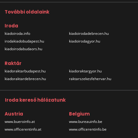
További oldalaink
Iroda
kiadoiroda.info
kiadoirodadebrecen.hu
irodakiadobudapest.hu
kiadoirodagyor.hu
kiadoirodabudaors.hu
Raktár
kiadoraktarbudapest.hu
kiadoraktargyor.hu
kiadoraktardebrecen.hu
raktarszekesfehervar.hu
Iroda kereső hálózatunk
Austria
Belgium
www.bueroinfo.at
www.bureauinfo.be
www.officerentinfo.at
www.officerentinfo.be