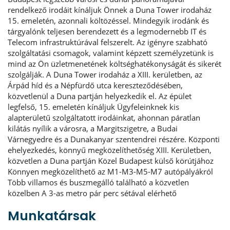
rendelkező irodáit kínáljuk Önnek a Duna Tower irodaház
15. emeletén, azonnali költözéssel. Mindegyik irodánk és
tárgyalónk teljesen berendezett és a legmodernebb IT és
Telecom infrastruktúrával felszerelt. Az igényre szabható
szolgáltatási csomagok, valamint képzett személyzetünk is
mind az Ön üzletmenetének költséghatékonyságát és sikerét
szolgálják. A Duna Tower irodaház a XIII. kerületben, az
Árpád híd és a Népfürdő utca kereszteződésében,
közvetlenül a Duna partján helyezkedik el. Az épület
legfelső, 15. emeletén kínáljuk Ügyfeleinknek kis
alapterületű szolgáltatott irodáinkat, ahonnan páratlan
kilátás nyílik a városra, a Margitszigetre, a Budai
Várnegyedre és a Dunakanyar szentendrei részére. Központi
ehelyezkedés, könnyű megközelíthetőség XIII. Kerületben,
közvetlen a Duna partján Közel Budapest külső körútjához
Könnyen megközelíthető az M1-M3-M5-M7 autópályákról
Több villamos és buszmegálló található a közvetlen
közelben A 3-as metro pár perc sétával elérhető
Munkatársak