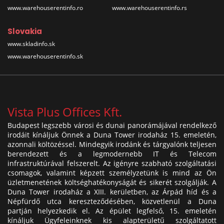
www.warehouserentinfo.ro
www.warehouserentinfo.rs
Slovakia
www.skladinfo.sk
www.warehouserentinfo.sk
Vista Plus Offices Kft.
Budapest legszebb városi és dunai panorámájával rendelkező
irodáit kínáljuk Önnek a Duna Tower irodaház 15. emeletén,
azonnali költözéssel. Mindegyik irodánk és tárgyalónk teljesen
berendezett és a legmodernebb IT és Telecom
infrastruktúrával felszerelt. Az igényre szabható szolgáltatási
csomagok, valamint képzett személyzetünk is mind az Ön
üzletmenetének költséghatékonyságát és sikerét szolgálják. A
Duna Tower irodaház a XIII. kerületben, az Árpád híd és a
Népfürdő utca kereszteződésében, közvetlenül a Duna
partján helyezkedik el. Az épület legfelső, 15. emeletén
kínáljuk Ügyfeleinknek kis alapterületű szolgáltatott