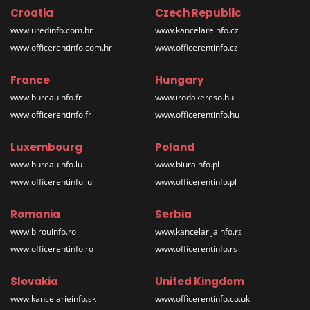
Croatia
Czech Republic
www.uredinfo.com.hr
www.kancelareinfo.cz
www.officerentinfo.com.hr
www.officerentinfo.cz
France
Hungary
www.bureauinfo.fr
www.irodakereso.hu
www.officerentinfo.fr
www.officerentinfo.hu
Luxembourg
Poland
www.bureauinfo.lu
www.biurainfo.pl
www.officerentinfo.lu
www.officerentinfo.pl
Romania
Serbia
www.birouinfo.ro
www.kancelarijainfo.rs
www.officerentinfo.ro
www.officerentinfo.rs
Slovakia
United Kingdom
www.kancelarieinfo.sk
www.officerentinfo.co.uk