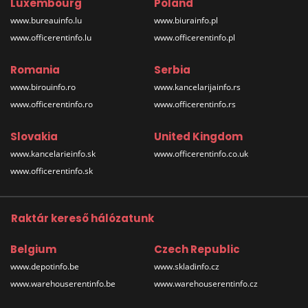
Luxembourg
Poland
www.bureauinfo.lu
www.biurainfo.pl
www.officerentinfo.lu
www.officerentinfo.pl
Romania
Serbia
www.birouinfo.ro
www.kancelarijainfo.rs
www.officerentinfo.ro
www.officerentinfo.rs
Slovakia
United Kingdom
www.kancelarieinfo.sk
www.officerentinfo.co.uk
www.officerentinfo.sk
Raktár kereső hálózatunk
Belgium
Czech Republic
www.depotinfo.be
www.skladinfo.cz
www.warehouserentinfo.be
www.warehouserentinfo.cz