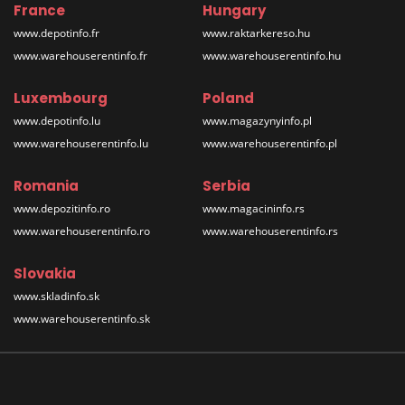
France
Hungary
www.depotinfo.fr
www.raktarkereso.hu
www.warehouserentinfo.fr
www.warehouserentinfo.hu
Luxembourg
Poland
www.depotinfo.lu
www.magazynyinfo.pl
www.warehouserentinfo.lu
www.warehouserentinfo.pl
Romania
Serbia
www.depozitinfo.ro
www.magacininfo.rs
www.warehouserentinfo.ro
www.warehouserentinfo.rs
Slovakia
www.skladinfo.sk
www.warehouserentinfo.sk