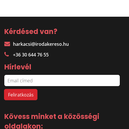
Kérdésed van?
harkacsi@irodakereso.hu
+36 30 644 76 55
Hírlevél
Kövess minket a közösségi
oldalakon: