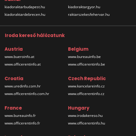
kiadoraktarbudapest.hu
kiadoraktargyor.hu
kiadoraktardebrecen.hu
raktarszekesfehervar.hu
Iroda kereső hálózatunk
Austria
Belgium
www.bueroinfo.at
www.bureauinfo.be
www.officerentinfo.at
www.officerentinfo.be
Croatia
Czech Republic
www.uredinfo.com.hr
www.kancelareinfo.cz
www.officerentinfo.com.hr
www.officerentinfo.cz
France
Hungary
www.bureauinfo.fr
www.irodakereso.hu
www.officerentinfo.fr
www.officerentinfo.hu