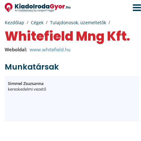
Navi
aktiv
Kezdőlap
Cégek
Tulajdonosok, üzemeltetők
Whitefield Mng Kft.
Weboldal:
www.whitefield.hu
Munkatársak
Simmel Zsuzsanna
kereskedelmi vezető