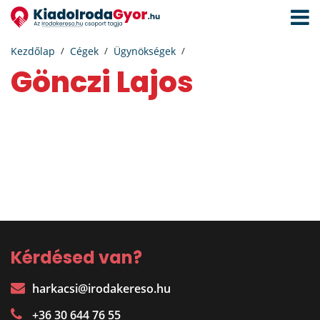
Navigá
aktivál
Kezdőlap
Cégek
Ügynökségek
Gönczi Lajos
Kérdésed van?
harkacsi@irodakereso.hu
+36 30 644 76 55