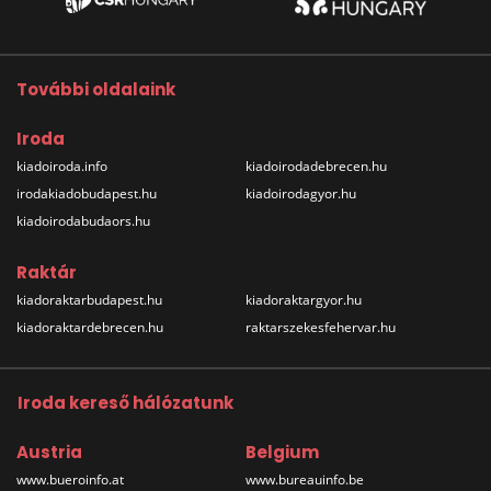
További oldalaink
Iroda
kiadoiroda.info
kiadoirodadebrecen.hu
irodakiadobudapest.hu
kiadoirodagyor.hu
kiadoirodabudaors.hu
Raktár
kiadoraktarbudapest.hu
kiadoraktargyor.hu
kiadoraktardebrecen.hu
raktarszekesfehervar.hu
Iroda kereső hálózatunk
Austria
Belgium
www.bueroinfo.at
www.bureauinfo.be