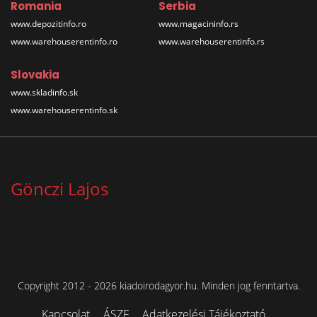
Romania
Serbia
www.depozitinfo.ro
www.magacininfo.rs
www.warehouserentinfo.ro
www.warehouserentinfo.rs
Slovakia
www.skladinfo.sk
www.warehouserentinfo.sk
Gönczi Lajos
Copyright 2012 - 2026 kiadoirodagyor.hu. Minden jog fenntartva.
Kapcsolat
ÁSZF
Adatkezelési Tájékoztató