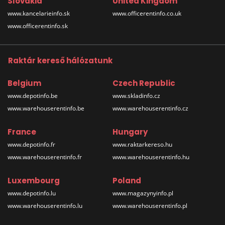
Slovakia
United Kingdom
www.kancelarieinfo.sk
www.officerentinfo.co.uk
www.officerentinfo.sk
Raktár kereső hálózatunk
Belgium
Czech Republic
www.depotinfo.be
www.skladinfo.cz
www.warehouserentinfo.be
www.warehouserentinfo.cz
France
Hungary
www.depotinfo.fr
www.raktarkereso.hu
www.warehouserentinfo.fr
www.warehouserentinfo.hu
Luxembourg
Poland
www.depotinfo.lu
www.magazynyinfo.pl
www.warehouserentinfo.lu
www.warehouserentinfo.pl