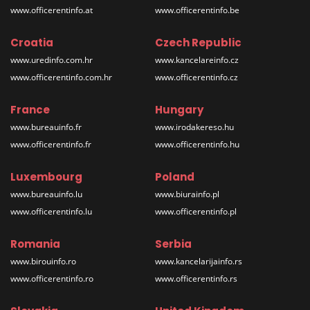
www.officerentinfo.at
www.officerentinfo.be
Croatia
Czech Republic
www.uredinfo.com.hr
www.kancelareinfo.cz
www.officerentinfo.com.hr
www.officerentinfo.cz
France
Hungary
www.bureauinfo.fr
www.irodakereso.hu
www.officerentinfo.fr
www.officerentinfo.hu
Luxembourg
Poland
www.bureauinfo.lu
www.biurainfo.pl
www.officerentinfo.lu
www.officerentinfo.pl
Romania
Serbia
www.birouinfo.ro
www.kancelarijainfo.rs
www.officerentinfo.ro
www.officerentinfo.rs