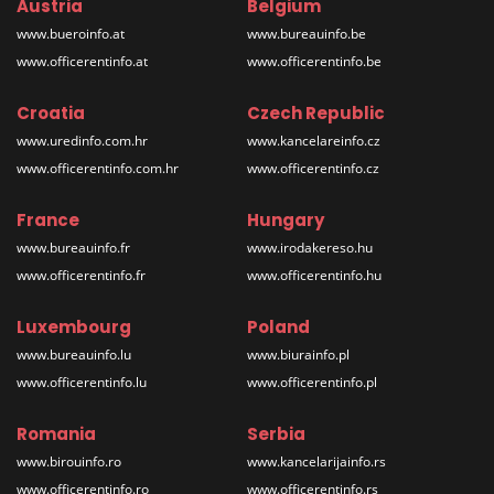
Austria
Belgium
www.bueroinfo.at
www.bureauinfo.be
www.officerentinfo.at
www.officerentinfo.be
Croatia
Czech Republic
www.uredinfo.com.hr
www.kancelareinfo.cz
www.officerentinfo.com.hr
www.officerentinfo.cz
France
Hungary
www.bureauinfo.fr
www.irodakereso.hu
www.officerentinfo.fr
www.officerentinfo.hu
Luxembourg
Poland
www.bureauinfo.lu
www.biurainfo.pl
www.officerentinfo.lu
www.officerentinfo.pl
Romania
Serbia
www.birouinfo.ro
www.kancelarijainfo.rs
www.officerentinfo.ro
www.officerentinfo.rs