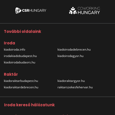
További oldalaink
Iroda
kiadoiroda.info
kiadoirodadebrecen.hu
irodakiadobudapest.hu
kiadoirodagyor.hu
kiadoirodabudaors.hu
Raktár
kiadoraktarbudapest.hu
kiadoraktargyor.hu
kiadoraktardebrecen.hu
raktarszekesfehervar.hu
Iroda kereső hálózatunk