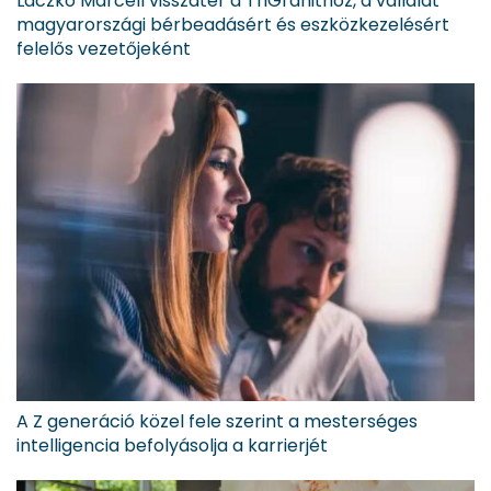
Laczkó Marcell visszatér a TriGranithoz, a vállalat
magyarországi bérbeadásért és eszközkezelésért
felelős vezetőjeként
A Z generáció közel fele szerint a mesterséges
intelligencia befolyásolja a karrierjét