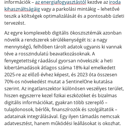
információk –
az energiafogyasztástól
kezdve az
iroda
kihasználtságáig
vagy a parkolási mintákig – lehetővé
teszik a költségek optimalizálását és a pontosabb üzleti
tervezést.
Az egyre komplexebb digitális ökoszisztémák azonban
növelik a rendszerek sérülékenységét is: a nagy
mennyiségű, felhőben tárolt adatok ugyanis ki vannak
téve a rosszindulatú beavatkozásoknak. A
fenyegetettség ráadásul gyorsan növekszik: a heti
kibertámadások átlagos száma 18%-kal emelkedett
2025-re az előző évhez képest, és 2023 óta összesen
70%-os növekedést mutat a SentinelOne kutatása
szerint. Az ingatlanszektor különösen veszélyes terület,
hiszen egyszerre kezel fizikai eszközöket és bizalmas
digitális információkat, gyakran több szereplő –
tulajdonosok, bérlők, finanszírozók és szolgáltatók –
adatainak integrálásával. Egy ilyen támadás nemcsak
adatvesztést, hanem működési leállásokat is okozhat.