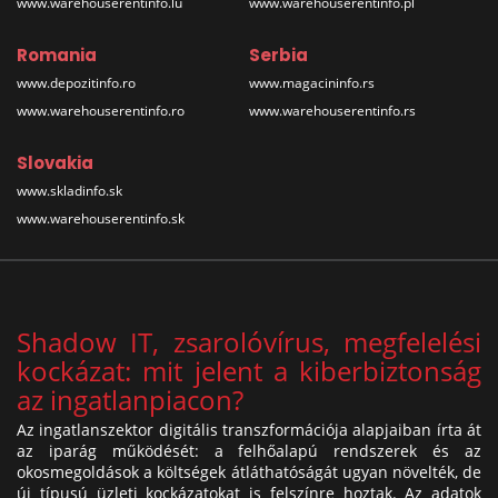
www.warehouserentinfo.lu
www.warehouserentinfo.pl
Romania
Serbia
www.depozitinfo.ro
www.magacininfo.rs
www.warehouserentinfo.ro
www.warehouserentinfo.rs
Slovakia
www.skladinfo.sk
www.warehouserentinfo.sk
Shadow IT, zsarolóvírus, megfelelési
kockázat: mit jelent a kiberbiztonság
az ingatlanpiacon?
Az ingatlanszektor digitális transzformációja alapjaiban írta át
az iparág működését: a felhőalapú rendszerek és az
okosmegoldások a költségek átláthatóságát ugyan növelték, de
új típusú üzleti kockázatokat is felszínre hoztak. Az adatok