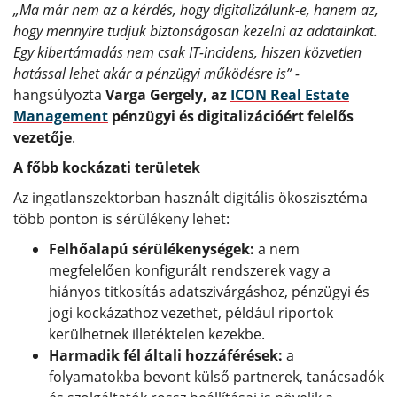
„Ma már nem az a kérdés, hogy digitalizálunk-e, hanem az,
hogy mennyire tudjuk biztonságosan kezelni az adatainkat.
Egy kibertámadás nem csak IT-incidens, hiszen közvetlen
hatással lehet akár a pénzügyi működésre is” -
hangsúlyozta
Varga Gergely, az
ICON Real Estate
Management
pénzügyi és digitalizációért felelős
vezetője
.
A főbb kockázati területek
Az ingatlanszektorban használt digitális ökoszisztéma
több ponton is sérülékeny lehet:
Felhőalapú sérülékenységek:
a nem
megfelelően konfigurált rendszerek vagy a
hiányos titkosítás adatszivárgáshoz, pénzügyi és
jogi kockázathoz vezethet, például riportok
kerülhetnek illetéktelen kezekbe.
Harmadik fél általi hozzáférések:
a
folyamatokba bevont külső partnerek, tanácsadók