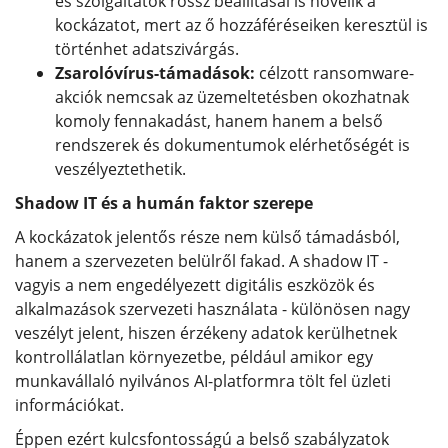
és szolgáltatók rossz beállításai is növelik a
kockázatot, mert az ő hozzáféréseiken keresztül is
történhet adatszivárgás.
Zsarolóvírus-támadások:
célzott ransomware-
akciók nemcsak az üzemeltetésben okozhatnak
komoly fennakadást, hanem hanem a belső
rendszerek és dokumentumok elérhetőségét is
veszélyeztethetik.
Shadow IT és a humán faktor szerepe
A kockázatok jelentős része nem külső támadásból,
hanem a szervezeten belülről fakad. A shadow IT -
vagyis a nem engedélyezett digitális eszközök és
alkalmazások szervezeti használata - különösen nagy
veszélyt jelent, hiszen érzékeny adatok kerülhetnek
kontrollálatlan környezetbe, például amikor egy
munkavállaló nyilvános AI-platformra tölt fel üzleti
információkat.
Éppen ezért kulcsfontosságú a belső szabályzatok