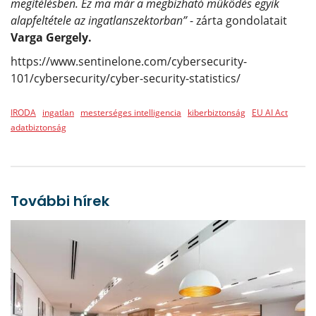
megítélésben. Ez ma már a megbízható működés egyik
alapfeltétele az ingatlanszektorban”
- zárta gondolatait
Varga Gergely.
https://www.sentinelone.com/cybersecurity-
101/cybersecurity/cyber-security-statistics/
IRODA
ingatlan
mesterséges intelligencia
kiberbiztonság
EU AI Act
adatbiztonság
További hírek