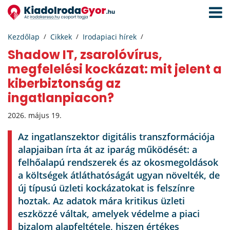
Navigá
aktivál
Kezdőlap
Cikkek
Irodapiaci hírek
Shadow IT, zsarolóvírus,
megfelelési kockázat: mit jelent a
kiberbiztonság az
ingatlanpiacon?
2026. május 19.
Az ingatlanszektor digitális transzformációja
alapjaiban írta át az iparág működését: a
felhőalapú rendszerek és az okosmegoldások
a költségek átláthatóságát ugyan növelték, de
új típusú üzleti kockázatokat is felszínre
hoztak. Az adatok mára kritikus üzleti
eszközzé váltak, amelyek védelme a piaci
bizalom alapfeltétele, hiszen értékes