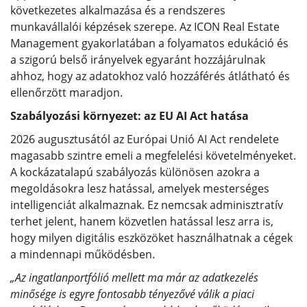
következetes alkalmazása és a rendszeres
munkavállalói képzések szerepe. Az ICON Real Estate
Management gyakorlatában a folyamatos edukáció és
a szigorú belső irányelvek egyaránt hozzájárulnak
ahhoz, hogy az adatokhoz való hozzáférés átlátható és
ellenőrzött maradjon.
Szabályozási környezet: az EU AI Act hatása
2026 augusztusától az Európai Unió AI Act rendelete
magasabb szintre emeli a megfelelési követelményeket.
A kockázatalapú szabályozás különösen azokra a
megoldásokra lesz hatással, amelyek mesterséges
intelligenciát alkalmaznak. Ez nemcsak adminisztratív
terhet jelent, hanem közvetlen hatással lesz arra is,
hogy milyen digitális eszközöket használhatnak a cégek
a mindennapi működésben.
„Az ingatlanportfólió mellett ma már az adatkezelés
minősége is egyre fontosabb tényezővé válik a piaci