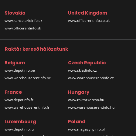
Slovakia
United Kingdom
www.kancelarieinfo.sk
www.officerentinfo.co.uk
www.officerentinfo.sk
Raktár kereső hálózatunk
Belgium
Czech Republic
www.depotinfo.be
www.skladinfo.cz
www.warehouserentinfo.be
www.warehouserentinfo.cz
France
Hungary
www.depotinfo.fr
www.raktarkereso.hu
www.warehouserentinfo.fr
www.warehouserentinfo.hu
Luxembourg
Poland
www.depotinfo.lu
www.magazynyinfo.pl