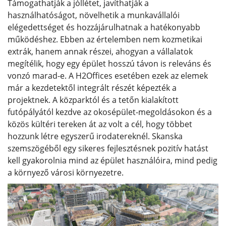
Támogathatják a jóllétet, javíthatják a
használhatóságot, növelhetik a munkavállalói
elégedettséget és hozzájárulhatnak a hatékonyabb
működéshez. Ebben az értelemben nem kozmetikai
extrák, hanem annak részei, ahogyan a vállalatok
megítélik, hogy egy épület hosszú távon is releváns és
vonzó marad-e. A H2Offices esetében ezek az elemek
már a kezdetektől integrált részét képezték a
projektnek. A közparktól és a tetőn kialakított
futópályától kezdve az okosépület-megoldásokon és a
közös kültéri tereken át az volt a cél, hogy többet
hozzunk létre egyszerű irodatereknél. Skanska
szemszögéből egy sikeres fejlesztésnek pozitív hatást
kell gyakorolnia mind az épület használóira, mind pedig
a környező városi környezetre.