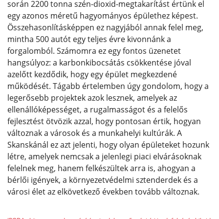
során 2200 tonna szén-dioxid-megtakarítást értünk el
egy azonos méretű hagyományos épülethez képest.
Összehasonlításképpen ez nagyjából annak felel meg,
mintha 500 autót egy teljes évre kivonnánk a
forgalomból. Számomra ez egy fontos üzenetet
hangsúlyoz: a karbonkibocsátás csökkentése jóval
azelőtt kezdődik, hogy egy épület megkezdené
működését. Tágabb értelemben úgy gondolom, hogy a
legerősebb projektek azok lesznek, amelyek az
ellenállóképességet, a rugalmasságot és a felelős
fejlesztést ötvözik azzal, hogy pontosan értik, hogyan
változnak a városok és a munkahelyi kultúrák. A
Skanskánál ez azt jelenti, hogy olyan épületeket hozunk
létre, amelyek nemcsak a jelenlegi piaci elvárásoknak
felelnek meg, hanem felkészültek arra is, ahogyan a
bérlői igények, a környezetvédelmi sztenderdek és a
városi élet az elkövetkező években tovább változnak.