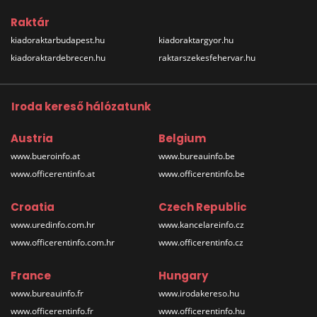
Raktár
kiadoraktarbudapest.hu
kiadoraktargyor.hu
kiadoraktardebrecen.hu
raktarszekesfehervar.hu
Iroda kereső hálózatunk
Austria
Belgium
www.bueroinfo.at
www.bureauinfo.be
www.officerentinfo.at
www.officerentinfo.be
Croatia
Czech Republic
www.uredinfo.com.hr
www.kancelareinfo.cz
www.officerentinfo.com.hr
www.officerentinfo.cz
France
Hungary
www.bureauinfo.fr
www.irodakereso.hu
www.officerentinfo.fr
www.officerentinfo.hu