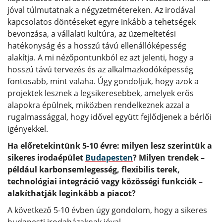
jóval túlmutatnak a négyzetmétereken. Az irodával
kapcsolatos döntéseket egyre inkább a tehetségek
bevonzása, a vállalati kultúra, az üzemeltetési
hatékonyság és a hosszú távú ellenállóképesség
alakítja. A mi nézőpontunkból ez azt jelenti, hogy a
hosszú távú tervezés és az alkalmazkodóképesség
fontosabb, mint valaha. Úgy gondoljuk, hogy azok a
projektek lesznek a legsikeresebbek, amelyek erős
alapokra épülnek, miközben rendelkeznek azzal a
rugalmassággal, hogy idővel együtt fejlődjenek a bérlői
igényekkel.
Ha előretekintünk 5-10 évre: milyen lesz szerintük a
sikeres irodaépület
Budapesten
? Milyen trendek –
például karbonsemlegesség, flexibilis terek,
technológiai integráció vagy közösségi funkciók –
alakíthatják leginkább a piacot?
A következő 5-10 évben úgy gondolom, hogy a sikeres