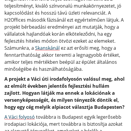
teljesítményt, kiváló színvonalú munkakörnyezetet, jó
kapcsolódást és hosszú távú üzleti relevanciát. A
H2Offices második fázisánál ezt egyértelműen látjuk. A
projekt bérbeadási eredményei azt mutatják, hogy a
vállalatok hajlandóak korán elköteleződni, ha egy
fejlesztés hiteles módon ötvözi ezeket az elemeket.
Számunkra, a
Skanskánál
ez azt erősíti meg, hogy a
fenntarthatóság akkor teremti a legnagyobb értéket,
amikor teljes mértékben beépül az épület általános
minőségébe és használhatóságába.
A projekt a Váci úti irodafolyosón valósul meg, ahol
az elmúlt években jelentős fejlesztési hullám
zajlott. Hogyan látják ma ennek a lokációnak a
versenyképességét, és milyen tényezők döntik el,
hogy egy cég melyik alpiacot választja Budapesten?
A Váci folyosó
továbbra is Budapest egyik legerősebb
irodapiaci lokációja, mert továbbra is biztosítja azokat
az alapvető tényezőket, amelyeket a bérlők a