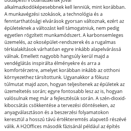
budapesti irodaházaknak jóval
alkalmazkodóképesebbnek kell lenniük, mint korábban.
A munkavégzési szokások, a technológia és a
fenntarthatósági elvárások gyorsan változnak, ezért az
épületeknek a változást kell támogatniuk, nem pedig
egyetlen rögzített munkamódszert. A karbonsemleges
üzemelés, az okosépület-rendszerek és a rugalmas
térkialakítások várhatóan egyre inkább alapelvárássá
válnak. Emellett nagyobb hangsúly kerül majd a
vendéglátás inspirálta élményekre és arra a
komfortérzetre, amelyet korábban inkább az otthoni
környezethez társítottunk. Ugyanakkor a fókusz
túlmutat majd azon, hogyan teljesítenek az épületek az
üzemeltetés során; egyre fontosabb lesz az is, hogyan
valósulnak meg már a fejlesztésük során. A szén-dioxid-
kibocsátás csökkentése a tervezési döntéseken, az
anyagválasztáson és a beszerzési folyamatokon
keresztül a hosszú távú értékteremtés alapvető részévé
válik. A H2Offices második fázisánál például az építés