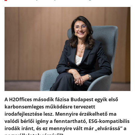
A H2Offices második fázisa Budapest egyik első
karbonsemleges működésre tervezett
irodafejlesztése lesz. Mennyire érzékelhető ma
valódi bérlői igény a fenntartható, ESG-kompatibilis
irodák iránt, és ez mennyire vált már „elvárássá” a