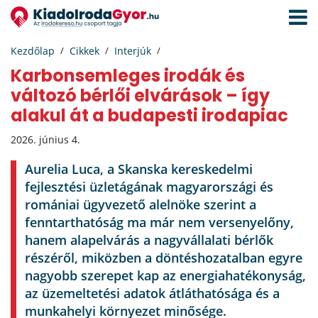
Navigá
aktivál
Kezdőlap
Cikkek
Interjúk
Karbonsemleges irodák és
változó bérlői elvárások – így
alakul át a budapesti irodapiac
2026. június 4.
Aurelia Luca, a Skanska kereskedelmi
fejlesztési üzletágának magyarországi és
romániai ügyvezető alelnöke szerint a
fenntarthatóság ma már nem versenyelőny,
hanem alapelvárás a nagyvállalati bérlők
részéről, miközben a döntéshozatalban egyre
nagyobb szerepet kap az energiahatékonyság,
az üzemeltetési adatok átláthatósága és a
munkahelyi környezet minősége.