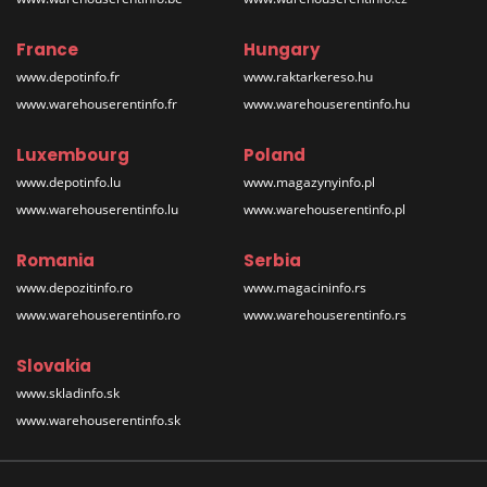
France
Hungary
www.depotinfo.fr
www.raktarkereso.hu
www.warehouserentinfo.fr
www.warehouserentinfo.hu
Luxembourg
Poland
www.depotinfo.lu
www.magazynyinfo.pl
www.warehouserentinfo.lu
www.warehouserentinfo.pl
Romania
Serbia
www.depozitinfo.ro
www.magacininfo.rs
www.warehouserentinfo.ro
www.warehouserentinfo.rs
Slovakia
www.skladinfo.sk
www.warehouserentinfo.sk