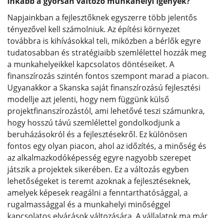
inkább a gyorsan változó munkahelyi igények?
Napjainkban a fejlesztőknek egyszerre több jelentős
tényezővel kell számolniuk. Az építési környezet
továbbra is kihívásokkal teli, miközben a bérlők egyre
tudatosabban és stratégiaibb szemlélettel hozzák meg
a munkahelyeikkel kapcsolatos döntéseiket. A
finanszírozás szintén fontos szempont marad a piacon.
Ugyanakkor a Skanska saját finanszírozású fejlesztési
modellje azt jelenti, hogy nem függünk külső
projektfinanszírozástól, ami lehetővé teszi számunkra,
hogy hosszú távú szemlélettel gondolkodjunk a
beruházásokról és a fejlesztésekről. Ez különösen
fontos egy olyan piacon, ahol az időzítés, a minőség és
az alkalmazkodóképesség egyre nagyobb szerepet
játszik a projektek sikerében. Ez a változás egyben
lehetőségeket is teremt azoknak a fejlesztéseknek,
amelyek képesek reagálni a fenntarthatósággal, a
rugalmassággal és a munkahelyi minőséggel
kapcsolatos elvárások változására. A vállalatok ma már