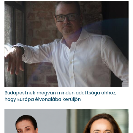
Budapestnek megvan minden adottsága ahhoz,
hogy Európa élvonalába kerüljön