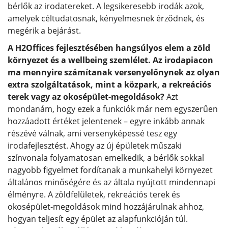
bérlők az irodatereket. A legsikeresebb irodák azok,
amelyek céltudatosnak, kényelmesnek érződnek, és
megérik a bejárást.
A H2Offices fejlesztésében hangsúlyos elem a zöld
környezet és a wellbeing szemlélet. Az irodapiacon
ma mennyire számítanak versenyelőnynek az olyan
extra szolgáltatások, mint a közpark, a rekreációs
terek vagy az okosépület-megoldások?
Azt
mondanám, hogy ezek a funkciók már nem egyszerűen
hozzáadott értéket jelentenek – egyre inkább annak
részévé válnak, ami versenyképessé tesz egy
irodafejlesztést. Ahogy az új épületek műszaki
színvonala folyamatosan emelkedik, a bérlők sokkal
nagyobb figyelmet fordítanak a munkahelyi környezet
általános minőségére és az általa nyújtott mindennapi
élményre. A zöldfelületek, rekreációs terek és
okosépület-megoldások mind hozzájárulnak ahhoz,
hogyan teljesít egy épület az alapfunkcióján túl.