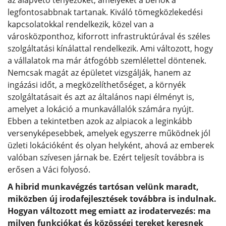
legfontosabbnak tartanak. Kiváló tömegközlekedési
kapcsolatokkal rendelkezik, közel van a
városközponthoz, kiforrott infrastruktúrával és széles
szolgáltatási kínálattal rendelkezik. Ami változott, hogy
a vállalatok ma már átfogóbb szemlélettel döntenek.
Nemcsak magát az épületet vizsgálják, hanem az
ingázási időt, a megközelíthetőséget, a környék
szolgáltatásait és azt az általános napi élményt is,
amelyet a lokáció a munkavállalók számára nyújt.
Ebben a tekintetben azok az alpiacok a leginkább
versenyképesebbek, amelyek egyszerre működnek jól
üzleti lokációként és olyan helyként, ahová az emberek
valóban szívesen járnak be. Ezért teljesít továbbra is
erősen a Váci folyosó.
A hibrid munkavégzés tartósan velünk maradt,
miközben új irodafejlesztések továbbra is indulnak.
Hogyan változott meg emiatt az irodatervezés: ma
milyen funkciókat és közösségi tereket keresnek