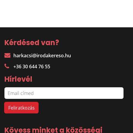
Kérdésed van?
harkacsi@irodakereso.hu
+36 30 644 76 55
Hírlevél
Kövess minket a közösségi