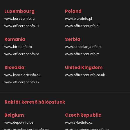
Luxembourg
Poland
www.bureauinfo.lu
www.biurainfo.pl
www.officerentinfo.lu
www.officerentinfo.pl
Romania
Serbia
www.birouinfo.ro
www.kancelarijainfo.rs
www.officerentinfo.ro
www.officerentinfo.rs
Slovakia
United Kingdom
www.kancelarieinfo.sk
www.officerentinfo.co.uk
www.officerentinfo.sk
Raktár kereső hálózatunk
Belgium
Czech Republic
www.depotinfo.be
www.skladinfo.cz
www.warehouserentinfo.be
www.warehouserentinfo.cz