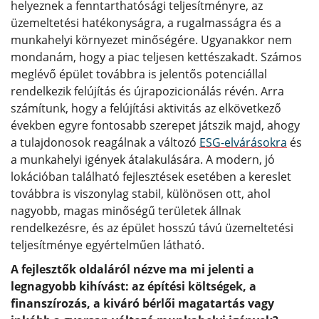
helyeznek a fenntarthatósági teljesítményre, az
üzemeltetési hatékonyságra, a rugalmasságra és a
munkahelyi környezet minőségére. Ugyanakkor nem
mondanám, hogy a piac teljesen kettészakadt. Számos
meglévő épület továbbra is jelentős potenciállal
rendelkezik felújítás és újrapozicionálás révén. Arra
számítunk, hogy a felújítási aktivitás az elkövetkező
években egyre fontosabb szerepet játszik majd, ahogy
a tulajdonosok reagálnak a változó
ESG-elvárásokra
és
a munkahelyi igények átalakulására. A modern, jó
lokációban található fejlesztések esetében a kereslet
továbbra is viszonylag stabil, különösen ott, ahol
nagyobb, magas minőségű területek állnak
rendelkezésre, és az épület hosszú távú üzemeltetési
teljesítménye egyértelműen látható.
A fejlesztők oldaláról nézve ma mi jelenti a
legnagyobb kihívást: az építési költségek, a
finanszírozás, a kiváró bérlői magatartás vagy