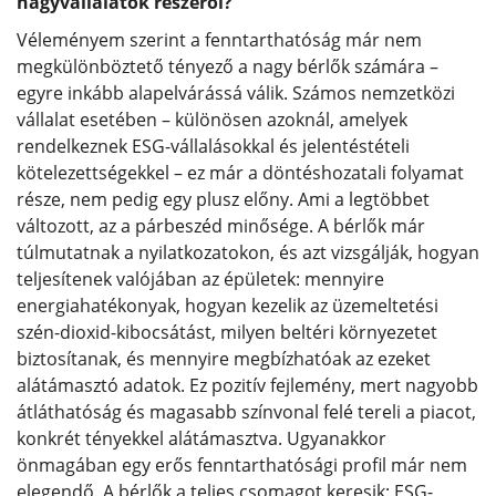
nagyvállalatok részéről?
Véleményem szerint a fenntarthatóság már nem
megkülönböztető tényező a nagy bérlők számára –
egyre inkább alapelvárássá válik. Számos nemzetközi
vállalat esetében – különösen azoknál, amelyek
rendelkeznek ESG-vállalásokkal és jelentéstételi
kötelezettségekkel – ez már a döntéshozatali folyamat
része, nem pedig egy plusz előny. Ami a legtöbbet
változott, az a párbeszéd minősége. A bérlők már
túlmutatnak a nyilatkozatokon, és azt vizsgálják, hogyan
teljesítenek valójában az épületek: mennyire
energiahatékonyak, hogyan kezelik az üzemeltetési
szén-dioxid-kibocsátást, milyen beltéri környezetet
biztosítanak, és mennyire megbízhatóak az ezeket
alátámasztó adatok. Ez pozitív fejlemény, mert nagyobb
átláthatóság és magasabb színvonal felé tereli a piacot,
konkrét tényekkel alátámasztva. Ugyanakkor
önmagában egy erős fenntarthatósági profil már nem
elegendő. A bérlők a teljes csomagot keresik: ESG-