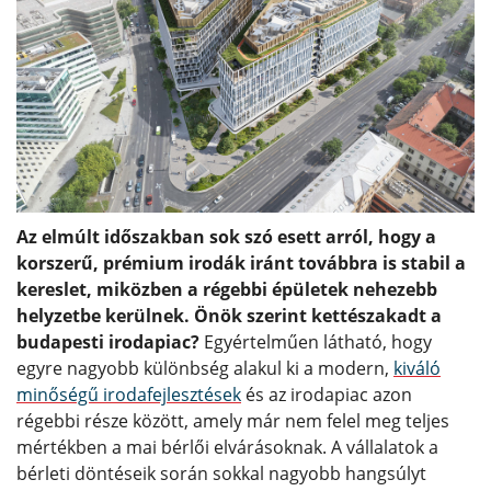
Az elmúlt időszakban sok szó esett arról, hogy a
korszerű, prémium irodák iránt továbbra is stabil a
kereslet, miközben a régebbi épületek nehezebb
helyzetbe kerülnek. Önök szerint kettészakadt a
budapesti irodapiac?
Egyértelműen látható, hogy
egyre nagyobb különbség alakul ki a modern,
kiváló
minőségű irodafejlesztések
és az irodapiac azon
régebbi része között, amely már nem felel meg teljes
mértékben a mai bérlői elvárásoknak. A vállalatok a
bérleti döntéseik során sokkal nagyobb hangsúlyt