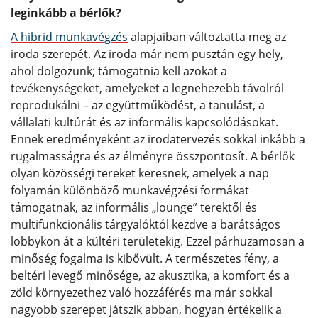
leginkább a bérlők?
A hibrid munkavégzés
alapjaiban változtatta meg az
iroda szerepét. Az iroda már nem pusztán egy hely,
ahol dolgozunk; támogatnia kell azokat a
tevékenységeket, amelyeket a legnehezebb távolról
reprodukálni – az együttműködést, a tanulást, a
vállalati kultúrát és az informális kapcsolódásokat.
Ennek eredményeként az irodatervezés sokkal inkább a
rugalmasságra és az élményre összpontosít. A bérlők
olyan közösségi tereket keresnek, amelyek a nap
folyamán különböző munkavégzési formákat
támogatnak, az informális „lounge” terektől és
multifunkcionális tárgyalóktól kezdve a barátságos
lobbykon át a kültéri területekig. Ezzel párhuzamosan a
minőség fogalma is kibővült. A természetes fény, a
beltéri levegő minősége, az akusztika, a komfort és a
zöld környezethez való hozzáférés ma már sokkal
nagyobb szerepet játszik abban, hogyan értékelik a