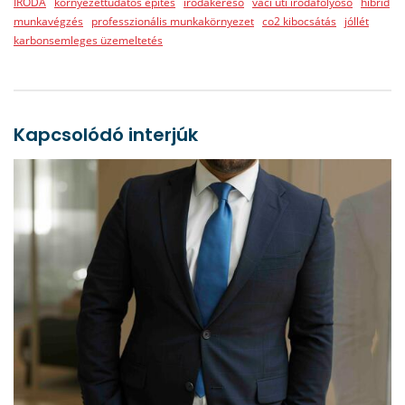
IRODA
környezettudatos építés
irodakereső
váci úti irodafolyósó
hibrid
munkavégzés
professzionális munkakörnyezet
co2 kibocsátás
jóllét
karbonsemleges üzemeltetés
Kapcsolódó interjúk